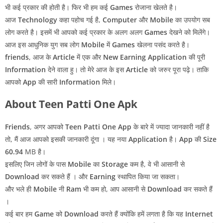
भी कई प्रकार की होती है। फिर भी हम कई
Games
रोजाना खेलते है।
आज
Technology
कहा पहोच गई है,
Computer
और
Mobile
का उपयोग सब
लोग करते है। इसमें भी आपको कई प्रकार के अलग अलग
Games
देखने को मिलेंगे।
आज इस आधुनिक युग सब लोग
Mobile
में
Games
खेलना पसंद करते है।
friends
, आज के
Article
में एक और
New Earning Application
की पूरी
Information
देने वाला हु। तो मेरे आज के इस
Article
को जरुर पूरा पढ़े। ताकि
आपको
App
की सारी
Information
मिले।
About Teen Patti One Apk
Friends
, अगर आपको
Teen Patti One App
के बारे में ज्यादा जानकारी नहीं है
तो, मैं आज आपको इसकी जानकारी दूंगा । यह नया
Application
है।
App
की
Size
60.94
MB है।
इसलिए जिन लोगों के पास
Mobile
का
Storage
कम है, वे भी आसानी से
Download
कर सकते हैं । और
Earning
स्थापित किया जा सकता।
और भले ही
Mobile
नी
Ram
भी कम हो, आप आसानी से
Download
कर सकते हैं
।
कई बार हम
Game
को
Download
करते हैं क्योंकि हमें लगता है कि यह
Internet