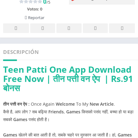
0
/5
Votos:
0
Reportar
DESCRIPCIÓN
Teen Patti One App Download
Free Now | तीन पत्ती वन ऐप | Rs.91
बोनस
तीन पत्ती वन ऐप :
Once Again
Welcome
To My
New Article
.
कैसे है, आप लोग ? सब बढ़िया
Friends
,
Games
किसको पसंद नहीं, बच्चा हो या बड़ा
सबको
Games
पसंद होती है।
Games
खेलने की बात आती है तो, सबके चहरे पर मुस्कान आ जाती है। हां,
Games