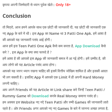
कृपया अपनी जिम्मेदारी से ध्यान पुर्वक खेले।
Only 18+
Conclusion
तो मित्रो, आज हमने आपके साथ एक छोटी सी जानकारी दी, यह छोटी सी जानकारी एक
नए
App
के बारे में थी। इस
App
का
Name
था
3 Patti One Apk.
हमें आशा है
की आपको यह जानकारी पसंद आई होगी।
आज हमें इस
Teen Patti One Apk
कैसे कम करता है,
App Download
कैसे
करे ? , इस
App
के क्या क्या फायदे है ?
हमें आशा है की आपको इस
App
की जानकारी समज में आ गई होगी। हमें उम्मीद है, की
आप लोगो को यह
Article
पसंद आया होगा।
आपको यह जरुर ध्यान रखना चाहिए की इसमें वित्तीय जोखिम शामिल है और इसकी आदत
भी लग सकती है। इसलिए
App
में आपको एक
Limit
में ही अपनी
Hard Money
लगनी चाहिए।
आप अपने
Friends
को यह
Article
का
Link share
करे जिन्हें T
een Patti /
Rummy Game
को
Download
करके
Real Money
कमाना पसंद हो।
हम अक्सर इस
Website
नए नऐ
Teen Patti
और रम्मी
Games
की जानकारी लाते
रहते है। ओर
Friends
अगर आपको नए नए
Games
के बारे में जानना अच्छा लगता है,