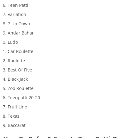
Teen Patti
Variation
7 Up Down
Andar Bahar
Ludo
Car Roulette
Roulette
Best Of Five
Black Jack
Zoo Roulette
Teenpatti 20-20
Fruit Line
Texas
Baccarat