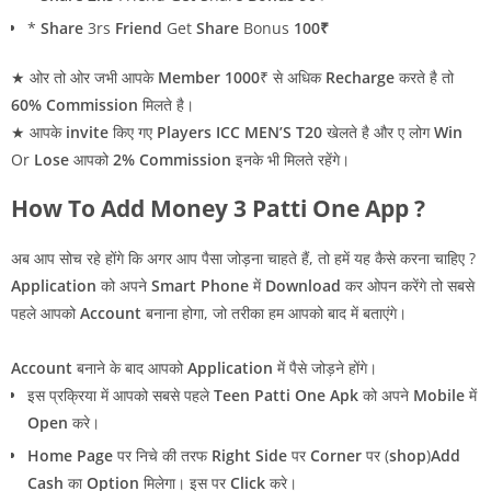
*
Share
3rs
Friend
Get
Share
Bonus
100₹
★ ओर तो ओर जभी आपके
Member 1000
₹ से अधिक
Recharge
करते है तो
60% Commission
मिलते है।
★ आपके
invite
किए गए
Players ICC MEN’S
T20
खेलते है और ए लोग
Win
Or
Lose
आपको
2% Commission
इनके भी मिलते रहेंगे।
How To Add Money 3 Patti One App ?
अब आप सोच रहे होंगे कि अगर आप पैसा जोड़ना चाहते हैं, तो हमें यह कैसे करना चाहिए ?
Application
को अपने
Smart Phone
में
Download
कर ओपन करेंगे तो सबसे
पहले आपको
Account
बनाना होगा, जो तरीका हम आपको बाद में बताएंगे।
Account
बनाने के बाद आपको
Application
में पैसे जोड़ने होंगे।
इस प्रक्रिया में आपको सबसे पहले
Teen Patti One Apk
को अपने
Mobile
में
Open
करे।
Home Page
पर निचे की तरफ
Right Side
पर
Corner
पर (
shop
)
Add
Cash
का
Option
मिलेगा। इस पर
Click
करे।