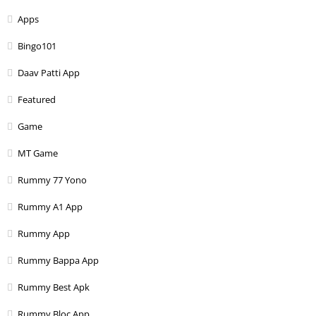
Apps
Bingo101
Daav Patti App
Featured
Game
MT Game
Rummy 77 Yono
Rummy A1 App
Rummy App
Rummy Bappa App
Rummy Best Apk
Rummy Bloc App