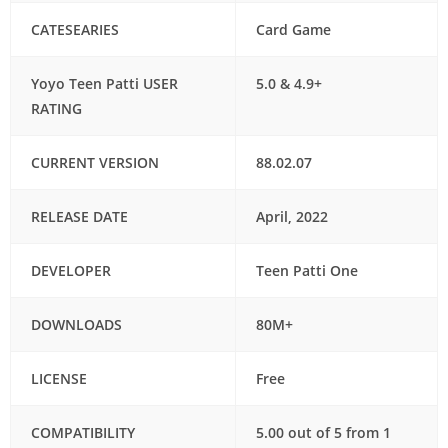
CATESEARIES
Card Game
Yoyo Teen Patti USER
5.0 & 4.9+
RATING
CURRENT VERSION
88.02.07
RELEASE DATE
April, 2022
DEVELOPER
Teen Patti One
DOWNLOADS
80M+
LICENSE
Free
COMPATIBILITY
5.00 out of 5 from 1