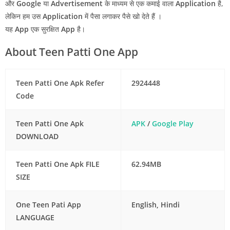
और
Google
या
Advertisement
के माध्यम से एक कमाई वाला
Application
है,
लेकिन हम उस
Application
में पैसा लगाकर पैसे खो देते हैं ।
यह
App
एक सुरक्षित
App
है।
About Teen Patti One App
Teen Patti One Apk Refer
2924448
Code
Teen Patti One Apk
APK
/
Google Play
DOWNLOAD
Teen Patti One Apk FILE
62.94MB
SIZE
One Teen Pati App
English, Hindi
LANGUAGE