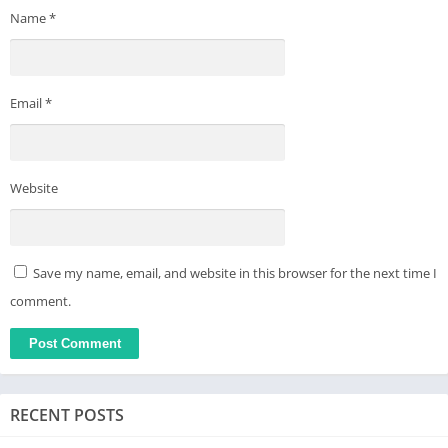
Name
*
Email
*
Website
Save my name, email, and website in this browser for the next time I
comment.
RECENT POSTS