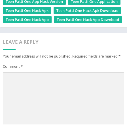
Teen Patti One App Hack Version
Teen Patti One Application
Teen Patti One Hack Apk
Teen Patti One Hack Apk Download
Teen Patti One Hack App
Teen Patti One Hack App Download
LEAVE A REPLY
Your email address will not be published.
Required fields are marked
*
Comment
*