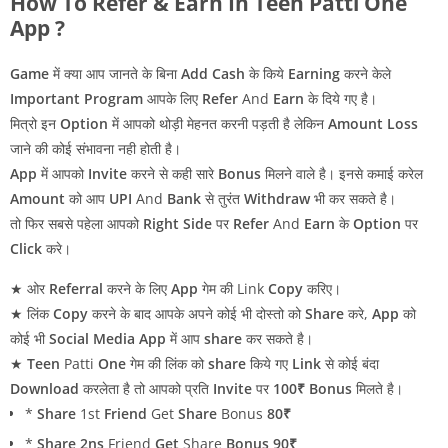
How To Refer & Earn In Teen Patti One
App ?
Game
में क्या आप जानते के बिना
Add Cash
के किये
Earning
करने केले
Important Program
आपके लिए
Refer
And
Earn
के दिये गए है।
मित्रो इन
Option
में आपको थोड़ी मेहनत करनी पड़ती है लेकिन
Amount Loss
जाने की कोई संभावना नही होती है।
App
में आपको
Invite
करने से कही सारे
Bonus
मिलने वाले है। इनसे कमाई करेल
Amount
को आप
UPI
And
Bank
से तुरंत
Withdraw
भी कर सकते है।
तो फिर सबसे पहेला आपको
Right Side
पर
Refer
And
Earn
के
Option
पर
Click
करे।
★ ओर
Referral
करने के लिए
App
गेम की Link
Copy
करिए।
★ लिंक
Copy
करने के बाद आपके अपने कोई भी दोस्तो को
Share
करे,
App
को
कोई भी
Social Media App
में आप
share
कर सकते है।
★
Teen
Patti
One
गेम की लिंक को
share
किये गए
Link
से कोई बंदा
Download
करलेता है तो आपको प्रति
Invite
पर
100₹
Bonus
मिलते है।
*
Share
1st
Friend
Get
Share
Bonus
80₹
*
Share 2ns
Friend
Get
Share
Bonus 90₹