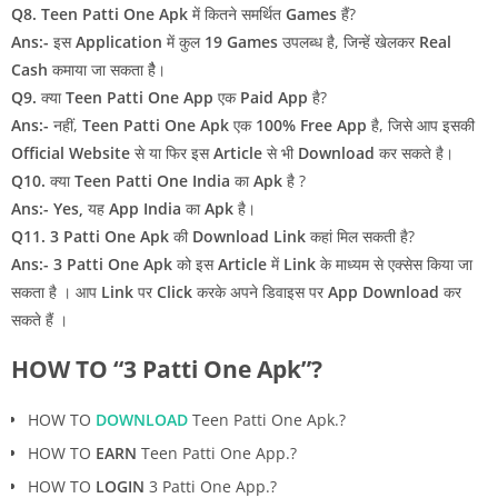
Q8. Teen Patti One Apk
में कितने समर्थित
Games
हैं?
Ans:-
इस
Application
में कुल
19 Games
उपलब्ध है, जिन्हें खेलकर
Real
Cash
कमाया जा सकता हैै।
Q9.
क्या
Teen Patti One App
एक
Paid App
है?
Ans:-
नहीं,
Teen Patti One Apk
एक
100% Free App
है, जिसे आप इसकी
Official Website
से या फिर इस
Article
से भी
Download
कर सकते है।
Q10.
क्या
Teen Patti One India
का
Apk
है ?
Ans:- Yes,
यह
App India
का
Apk
है।
Q11. 3 Patti One Apk
की
Download Link
कहां मिल सकती है?
Ans:- 3 Patti One Apk
को इस
Article
में
Link
के माध्यम से एक्सेस किया जा
सकता है । आप
Link
पर
Click
करके अपने डिवाइस पर
App
Download
कर
सकते हैं ।
HOW TO “3 Patti One Apk”?
HOW TO
DOWNLOAD
Teen Patti One Apk.?
HOW TO
EARN
Teen Patti One App.?
HOW TO
LOGIN
3 Patti One App.?