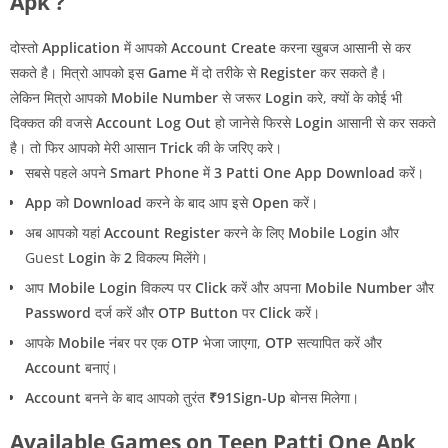
Apk ?
दोस्तो
Application
में आपको
Account Create
करना खुबज आसानी से कर
सकते है। मित्रो आपको इस
Game
में दो तरीके से
Register
कर सकते है।
लेकिन मित्रो आपको
Mobile Number
से जरूर
Login
करे, क्यों के कोई भी
दिक्कत की वजसे
Account Log Out
हो जानेसे फिरसे
Login
आसानी से कर सकते
है। तो फिर आपको मेरी आसान
Trick
की के जरिए करे।
सबसे पहले अपने
Smart Phone
में
3 Patti One App Download
करें।
App
को
Download
करने के बाद आप इसे
Open
करें।
अब आपको यहां
Account Register
करने के लिए
Mobile Login
और
Guest
Login
के
2
विकल्प मिलेंगे।
आप
Mobile Login
विकल्प पर
Click
करें और अपना
Mobile Number
और
Password
दर्ज करें और
OTP Button
पर
Click
करें।
आपके
Mobile
नंबर पर एक
OTP
भेजा जाएगा,
OTP
सत्यापित करें और
Account
बनाएं।
Account
बनने के बाद आपको तुरंत
₹91Sign-Up
बोनस मिलेगा।
Available Games on Teen Patti One Apk