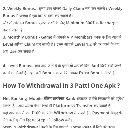
2. Weekly Bonus:–
इनमे आप दोस्तो
Daily Claim
नही कर सकते।
Weekly
Bonus
में सप्ताह में एक बार ही दको कर सकते है।
और तो ओर इन
Bonus
प्राप्त करने के लिए
Minimum 500₹
के
Recharge
करना पड़ता है।
3. Monthly Bonus:- Game
में आपको
VIP Members
बनके के लिए आपको
Level
अधिक
Claim
कर सकते है। इसमे आपको
Level 1,2
को पर करने के बाद
आप
Use
कर सकते है।
4. Level Bonus:-
क्या आप जाने है के इसमें तो आपको बिना
Add
किये दावो करने
का मौका मिलते है। इन सभी
Bonus
के जरिये आपको
Extra Bonus
मिलते है।
How To Withdrawal In 3 Patti One Apk ?
Net Banking, Mobile बैंकिंग डायरेक्ट Bank
अकाउंट से पैसे निकालने की सुविधा
मिलती है। आप अपना पैसा किसी भी
Platform
पर
Transfer
कर सकते हैं।
यहां आप कम से कम
₹100
का पेमेंट
Withdraw
ले सकते हैं।
Payment
विदड्रॉल
लेने के लिए नीचे दिए गए
Step
को
Follow
करें।
Step. 1 Withdrawal
करने के लिए आपको
Home Page
में निचे की तरफ