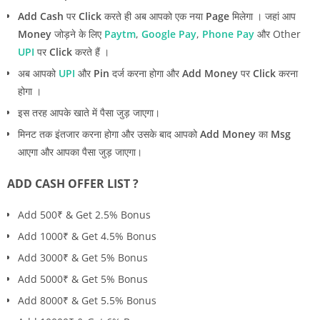
Add Cash
पर
Click
करते ही अब आपको एक नया
Page
मिलेगा । जहां आप
Money
जोड़ने के लिए
Paytm
,
Google Pay
,
Phone Pay
और Other
UPI
पर
Click
करते हैं ।
अब आपको
UPI
और
Pin
दर्ज करना होगा और
Add Money
पर
Click
करना
होगा ।
इस तरह आपके खाते में पैसा जुड़ जाएगा।
मिनट तक इंतजार करना होगा और उसके बाद आपको
Add Money
का
Msg
आएगा और आपका पैसा जुड़ जाएगा।
ADD CASH OFFER LIST ?
Add 500₹ & Get 2.5% Bonus
Add 1000₹ & Get 4.5% Bonus
Add 3000₹ & Get 5% Bonus
Add 5000₹ & Get 5% Bonus
Add 8000₹ & Get 5.5% Bonus