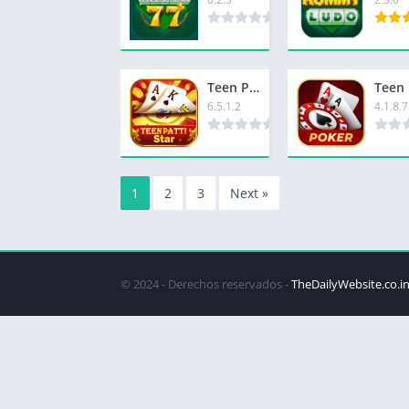
Teen Patti Master Star | तीन पत्ती मास्टर स्टार | ₹280 बोनस
6.5.1.2
4.1.8.7
1
2
3
Next »
© 2024 - Derechos reservados -
TheDailyWebsite.co.i