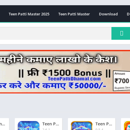
Teen Patti Master 2025
Teen Patti Master
Download
D
Rummy Ludo (Yono) Apk Download – Upto ₹52 Bonus free
Teen Patti MasterCasino Download Now & Get Extra ₹8000
Teen Patti Master Latest App | तीन पत्ती मास्टर नवीनतम ऐप | ₹1600 बोनस
2.6.1
9.5.4