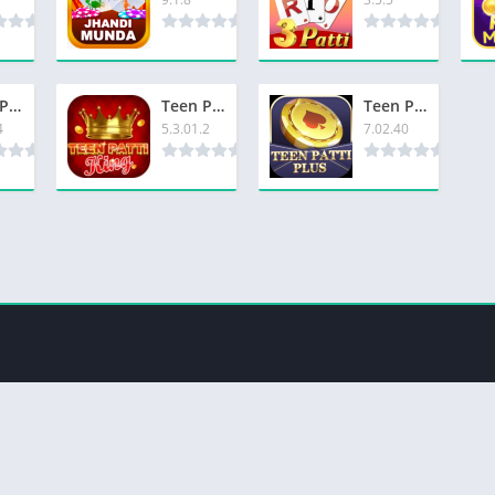
Teen Patti Master Raja | तीन पत्ती मास्टर राजा | ₹500 बोनस
Teen Patti Master King | तीन पत्ती मास्टर किंग | ₹300 बोनस
Teen Patti Master Plus | तीन पत्ती मास्टर प्लस | ₹100 बोनस
4
5.3.01.2
7.02.40
n