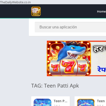
TheDailyWebsite.co.in
Home
TAG: Teen Patti Apk
Teen Patti MasterCasino Download Now & Get Extra ₹8000
2.6.1
9.5.4