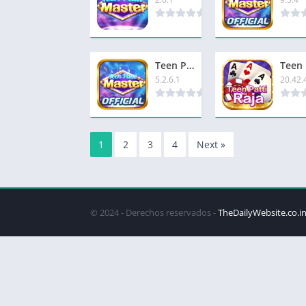
Teen Patti Master Official App | तीन पत्ती मास्टर आधिकारिक ऐप | ₹800 बोनस
5.2.6.1
20.42.
1
2
3
4
Next »
© 2024 - Derechos reservados -
TheDailyWebsite.co.i