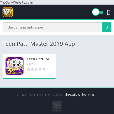
TheDailyWebsite.co.in
Teen Patti Master 2019 App
Teen Patti Master 2019 App | तीन पत्ती मास्टर 2019 ऐप | ₹100 बोनस
7.0.1.6
© 2024 - Derechos reservados -
TheDailyWebsite.co.in