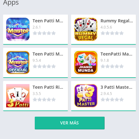
Apps
Teen Patti MasterCasino Download Now & Get Extra ₹8000
Rummy Regal App | रम्मी रीगल ऐप | ₹1500 बोनस | Signup Now & Get Extra ₹51
2.6.1
4.0.5.6
Teen Patti Master Latest App | तीन पत्ती मास्टर नवीनतम ऐप | ₹1600 बोनस
TeenPatti Master Jhandi Munda | तीनपत्ती मास्टर झंडी मुंडा | ₹201 बोनस
9.5.4
9.1.8
Teen Patti Rio Apk | तीन पत्ती रियो एपीके | ₹1500 बोनस | Signup & Get Instant Bonus ₹1500
3 Patti Master Best App | 3 पत्ती मास्टर सर्वश्रेष्ठ ऐप | ₹3000 बोनस
3.5.5
2.9.4.5
VER MÁS