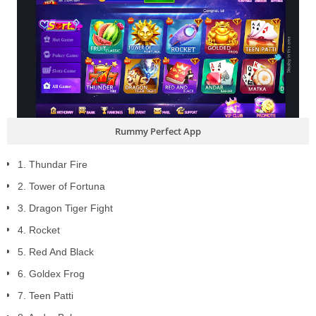
Rummy Perfect App
1. Thundar Fire
2. Tower of Fortuna
3. Dragon Tiger Fight
4. Rocket
5. Red And Black
6. Goldex Frog
7. Teen Patti