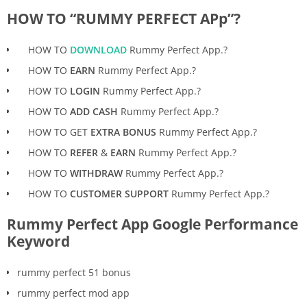
HOW TO “RUMMY PERFECT APp”?
HOW TO
DOWNLOAD
Rummy Perfect App.?
HOW TO
EARN
Rummy Perfect App.?
HOW TO
LOGIN
Rummy Perfect App.?
HOW TO
ADD CASH
Rummy Perfect App.?
HOW TO GET
EXTRA BONUS
Rummy Perfect App.?
HOW TO
REFER
&
EARN
Rummy Perfect App.?
HOW TO
WITHDRAW
Rummy Perfect App.?
HOW TO
CUSTOMER SUPPORT
Rummy Perfect App.?
Rummy Perfect App Google Performance
Keyword
rummy perfect 51 bonus
rummy perfect mod app