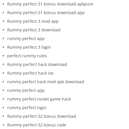
Rummy perfect 51 bonus download apkpure
Rummy perfect 51 bonus download app
Rummy perfect 3 mod app
Rummy perfect 3 download
rummy perfect app
Rummy perfect 3 login
perfect rummy rules
Rummy perfect hack download
Rummy perfect hack ios
rummy perfect hack mod apk download
rummy perfect app
rummy perfect rocket game hack
rummy perfect login
Rummy perfect 52 bonus download
Rummy perfect 52 bonus code