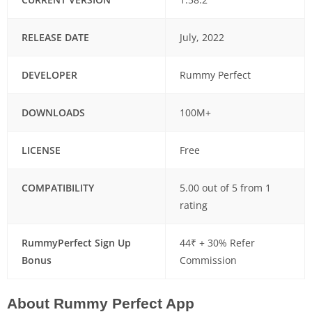
RELEASE DATE
July, 2022
DEVELOPER
Rummy Perfect
DOWNLOADS
100M+
LICENSE
Free
COMPATIBILITY
5.00 out of 5 from 1
rating
RummyPerfect Sign Up
44₹ + 30% Refer
Bonus
Commission
About Rummy Perfect App