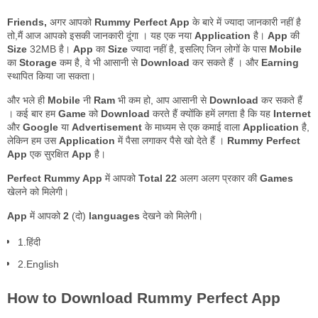
Friends,
अगर आपको
Rummy Perfect App
के बारे में ज्यादा जानकारी नहीं है
तो,मैं आज आपको इसकी जानकारी दूंगा । यह एक नया
Application
है।
App
की
Size
32MB है।
App
का
Size
ज्यादा नहीं है, इसलिए जिन लोगों के पास
Mobile
का
Storage
कम है, वे भी आसानी से
Download
कर सकते हैं । और
Earning
स्थापित किया जा सकता।
और भले ही
Mobile
नी
Ram
भी कम हो, आप आसानी से
Download
कर सकते हैं
। कई बार हम
Game
को
Download
करते हैं क्योंकि हमें लगता है कि यह
Internet
और
Google
या
Advertisement
के माध्यम से एक कमाई वाला
Application
है,
लेकिन हम उस
Application
में पैसा लगाकर पैसे खो देते हैं ।
Rummy Perfect
App
एक सुरक्षित
App
है।
Perfect Rummy App
में आपको
Total 22
अलग अलग प्रकार की
Games
खेलने को मिलेगी।
App
में आपको
2
(दो)
languages
देखने को मिलेगी।
1.हिंदी
2.English
How to Download Rummy Perfect App