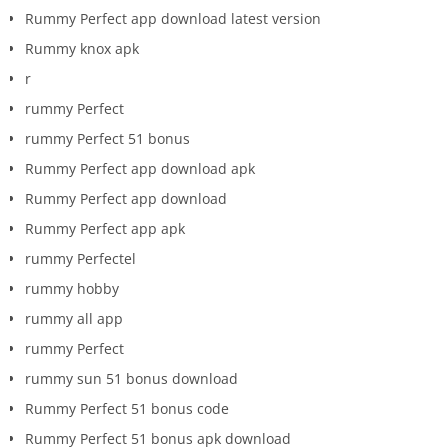
Rummy Perfect app download latest version
Rummy knox apk
r
rummy Perfect
rummy Perfect 51 bonus
Rummy Perfect app download apk
Rummy Perfect app download
Rummy Perfect app apk
rummy Perfectel
rummy hobby
rummy all app
rummy Perfect
rummy sun 51 bonus download
Rummy Perfect 51 bonus code
Rummy Perfect 51 bonus apk download