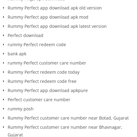
Rummy Perfect app download apk old version
Rummy Perfect app download apk mod
Rummy Perfect app download apk latest version
Perfect download
rummy Perfect redeem code
bank apk
rummy Perfect customer care number
Rummy Perfect redeem code today
Rummy Perfect redeem code free
Rummy Perfect app download apkpure
Perfect customer care number
rummy posh
Rummy Perfect customer care number near Botad, Gujarat
Rummy Perfect customer care number near Bhavnagar,
Gujarat