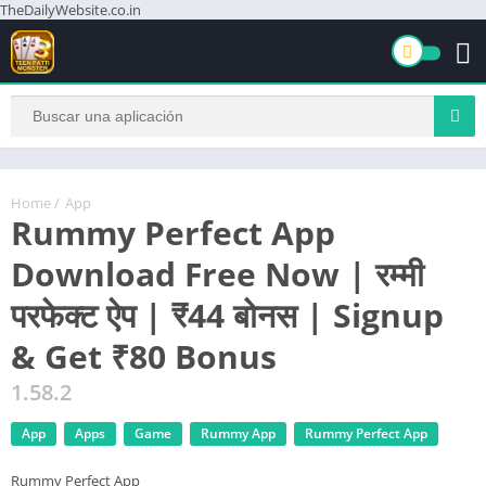
TheDailyWebsite.co.in
Home
/
App
Rummy Perfect App
Download Free Now | रम्मी
परफेक्ट ऐप | ₹44 बोनस | Signup
& Get ₹80 Bonus
1.58.2
App
Apps
Game
Rummy App
Rummy Perfect App
Rummy Perfect App