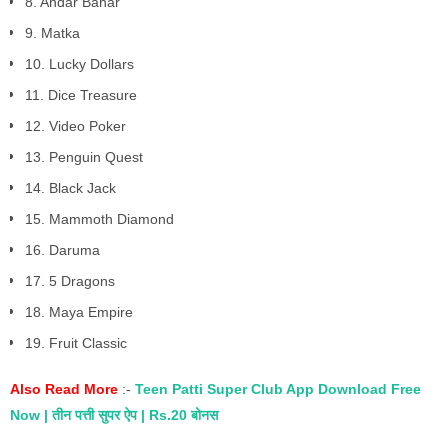
8. Andar Bahar
9. Matka
10. Lucky Dollars
11. Dice Treasure
12. Video Poker
13. Penguin Quest
14. Black Jack
15. Mammoth Diamond
16. Daruma
17. 5 Dragons
18. Maya Empire
19. Fruit Classic
Also Read More
:-
Teen Patti Super Club App Download Free
Now | तीन पत्ती सुपर ऐप | Rs.20 बोनस