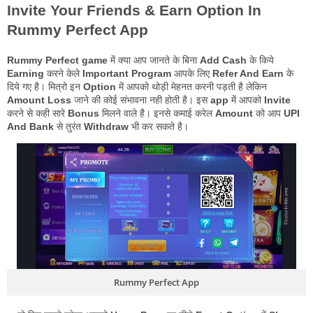
Invite Your Friends & Earn Option In
Rummy Perfect App
Rummy Perfect game
में क्या आप जानते के बिना
Add Cash
के किये
Earning
करने केले
Important Program
आपके लिए
Refer And Earn
के
दिये गए है। मित्रो इन
Option
में आपको थोड़ी मेहनत करनी पड़ती है लेकिन
Amount Loss
जाने की कोई संभावना नही होती है। इस
app
में आपको
Invite
करने से कही सारे
Bonus
मिलने वाले है। इनसे कमाई करेल
Amount
को आप
UPI
And Bank
से तुरंत
Withdraw
भी कर सकते है।
Rummy Perfect App