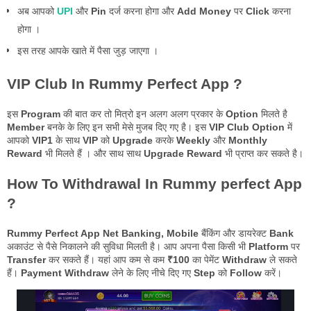
अब आपको
UPI
और
Pin
दर्ज करना होगा और
Add Money
पर
Click
करना
होगा ।
इस तरह आपके खाते में पैसा जुड़ जाएगा ।
VIP Club In Rummy Perfect App ?
इस
Program
की बात कर तो मित्रो इन अलग अलग प्रकार के
Option
मिलते है
Member
बनके के लिए इन सभी मेसे मुजब दिए गए है। इस
VIP Club Option
में
आपको
VIP1
के साथ
VIP
को
Upgrade
करके
Weekly
और
Monthly
Reward
भी मिलते हैं । और साथ साथ
Upgrade Reward
भी प्राप्त कर सकते है।
How To Withdrawal In Rummy perfect App
?
Rummy Perfect App Net Banking, Mobile
बैंकिंग और डायरेक्ट
Bank
अकाउंट से पैसे निकालने की सुविधा मिलती है। आप अपना पैसा किसी भी
Platform
पर
Transfer
कर सकते हैं। यहां आप कम से कम
₹100
का पेमेंट
Withdraw
ले सकते
हैं।
Payment Withdraw
लेने के लिए नीचे दिए गए
Step
को
Follow
करें।