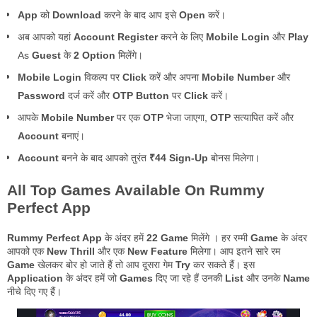
App
को
Download
करने के बाद आप इसे
Open
करें।
अब आपको यहां
Account Register
करने के लिए
Mobile Login
और
Play
As
Guest
के
2 Option
मिलेंगे।
Mobile Login
विकल्प पर
Click
करें और अपना
Mobile Number
और
Password
दर्ज करें और
OTP Button
पर
Click
करें।
आपके
Mobile Number
पर एक
OTP
भेजा जाएगा,
OTP
सत्यापित करें और
Account
बनाएं।
Account
बनने के बाद आपको तुरंत
₹44 Sign-Up
बोनस मिलेगा।
All Top
Games Available On Rummy
Perfect App
Rummy Perfect App
के अंदर हमें
22 Game
मिलेंगे । हर रम्मी
Game
के अंदर
आपको एक
New Thrill
और एक
New Feature
मिलेगा। आप इतने सारे रम
Game
खेलकर बोर हो जाते हैं तो आप दूसरा गेम
Try
कर सकते हैं। इस
Application
के अंदर हमें जो
Games
दिए जा रहे हैं उनकी
List
और उनके
Name
नीचे दिए गए हैं।