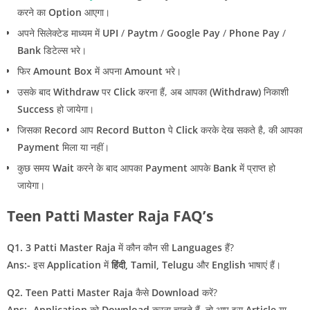
करने का
Option
आएगा।
अपने सिलेक्टेड माध्यम में
UPI
/
Paytm
/
Google Pay
/
Phone Pay
/
Bank
डिटेल्स भरे।
फिर
Amount Box
में अपना
Amount
भरे।
उसके बाद
Withdraw
पर
Click
करना हैं, अब आपका
(Withdraw)
निकाशी
Success
हो जायेगा।
जिसका
Record
आप
Record Button
पे
Click
करके देख सकते है, की आपका
Payment
मिला या नहीं।
कुछ समय
Wait
करने के बाद आपका
Payment
आपके
Bank
में प्राप्त हो
जायेगा।
Teen Patti Master Raja FAQ’s
Q1. 3 Patti Master Raja
में कौन कौन सी
Languages
हैं?
Ans:-
इस
Application
में
हिंदी, Tamil, Telugu
और
English
भाषाएं हैं।
Q2. Teen Patti Master Raja
कैसे
Download
करें?
Ans:- Application
को
Download
करना चाहते हैं, तो आप इस
Article
या