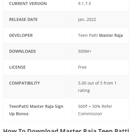
CURRENT VERSION
9.1.7.5
RELEASE DATE
Jan, 2022
DEVELOPER
Teen Patti
Master Raja
DOWNLOADS
500M+
LICENSE
Free
COMPATIBILITY
5.00 out of 5 from 1
rating
TeenPatti Master Raja Sign
500₹ + 50% Refer
Up Bonus
Commission
How To Download Master Raja Teen Patti