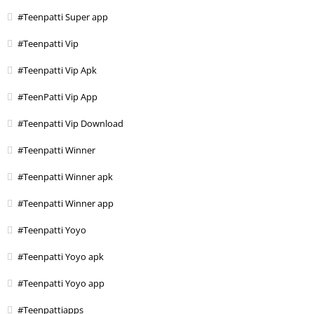
#Teenpatti Super app
#Teenpatti Vip
#Teenpatti Vip Apk
#TeenPatti Vip App
#Teenpatti Vip Download
#Teenpatti Winner
#Teenpatti Winner apk
#Teenpatti Winner app
#Teenpatti Yoyo
#Teenpatti Yoyo apk
#Teenpatti Yoyo app
#Teenpattiapps