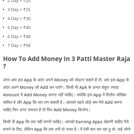
2 Day = ₹20
3 Day = ₹25
4 Day = ₹30
5 Day = ₹40
6 Day = ₹48
7 Day = ₹58
How To Add Money In 3 Patti Master Raja
?
अगर आप इस
App
के अंदर अपने
Money
को जोड़ना चाहते हैं तो, आप इस
App
के
अंदर अपने
Money
को
Add
कर पाएंगे। किसी भी
Apk
के अन्दर बोहुत ज्यादा
Amount
में
Add Money
करना नहीं जाहिए। क्योकि इस
App
में वित्तीय जोखिम
सामिल है और
App
कि लत लग सकती है। आपको पहले थोड़े कम पैसे
Add
करना
चाहिए फिर अगर जरूरत है तो फिर
Add Money
किजेगा।
किसी भी
App
कि लत नहीं लगनी चाहिए। आपको
Earning Apps
खेलनी चाहिए पैसे
बनाने के लिए, लेकिन
App
कि लत लगी वो गलत है। में ऐसी बात कर रहा हु तो, कई लोगो