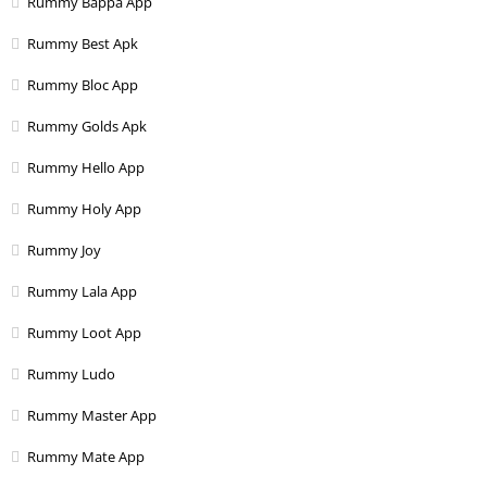
Rummy Bappa App
Rummy Best Apk
Rummy Bloc App
Rummy Golds Apk
Rummy Hello App
Rummy Holy App
Rummy Joy
Rummy Lala App
Rummy Loot App
Rummy Ludo
Rummy Master App
Rummy Mate App