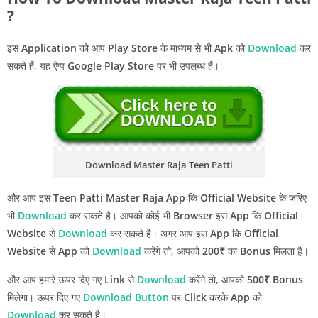
?
इस
Application
को आप
Play Store
के माध्यम से भी
Apk
को
Download
कर
सकते हैं, यह ऐप्प
Google Play Store
पर भी उपलब्ध हैं।
Download Master Raja Teen Patti
और आप इस
Teen Patti Master Raja App
कि
Official Website
के जरिए
भी
Download
कर सकते है। आपको कोई भी
Browser
इस
App
कि
Official
Website
से
Download
कर सकते है। अगर आप इस
App
कि
Official
Website
से
App
को
Download
करेंगे तो, आपको
200₹
का
Bonus
मिलता है।
और आप हमारे ऊपर दिए गए
Link
से
Download
करेंगे तो, आपको
500₹ Bonus
मिलेगा। ऊपर दिए गए
Download Button
पर
Click
करके
App
को
Download
कर सकते है।