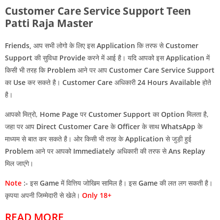
Customer Care Service Support Teen
Patti Raja Master
Friends,
आप सभी लोगो के लिए इस
Application
कि तरफ से
Customer
Support
की सुविधा
Provide
करने में आई है। यदि आपको इस
Application
में
किसी भी तरह कि
Problem
आने पर आप
Customer Care Service Support
का
Use
कर सकते है।
Customer Care
अधिकारी
24 Hours Available
होते
है।
आपको मित्रो,
Home Page
पर
Customer Support
का
Option
मिलता है,
जहा पर आप
Direct Customer
Care
के
Officer
के साथ
WhatsApp
के
माध्यम से बात कर सकते है। ओर किसी भी तरह के
Application
से जुड़ी हुई
Problem
आने पर आपको
Immediately
अधिकारी की तरफ से
Ans Replay
मिल जाएंगे।
Note
:-
इस
Game
में वित्तिय जोखिम सामिल है। इस
Game
की लत लग सकती है।
कृपया अपनी जिम्मेदारी से खेले।
Only 18+
READ MORE