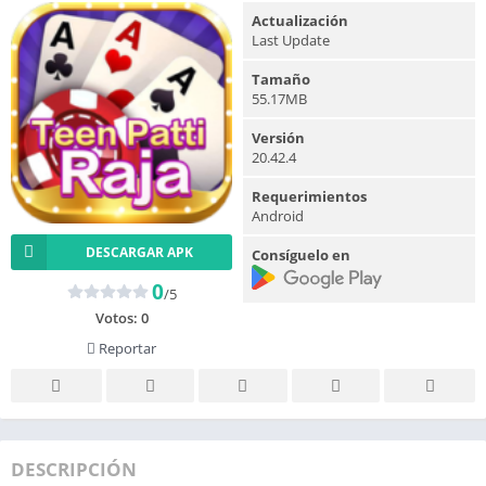
Actualización
Last Update
Tamaño
55.17MB
Versión
20.42.4
Requerimientos
Android
DESCARGAR APK
Consíguelo en
0
/5
Votos:
0
Reportar
DESCRIPCIÓN