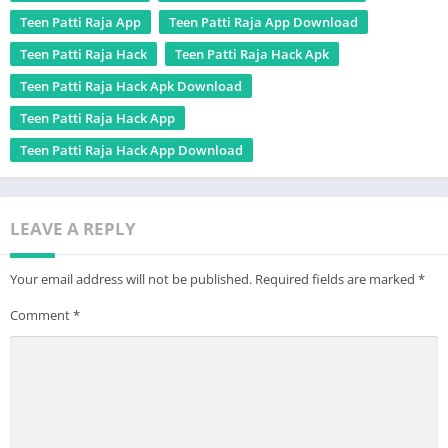
Teen Patti Raja App
Teen Patti Raja App Download
Teen Patti Raja Hack
Teen Patti Raja Hack Apk
Teen Patti Raja Hack Apk Download
Teen Patti Raja Hack App
Teen Patti Raja Hack App Download
LEAVE A REPLY
Your email address will not be published.
Required fields are marked
*
Comment
*