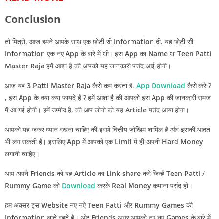
Conclusion
तो मित्रो, आज हमने आपके साथ एक छोटी सी
Information
दी, यह छोटी सी
Information
एक नए
App
के बारे में थी। इस
App
का
Name
था
Teen Patti
Master Raja
हमें आशा है की आपको यह जानकारी पसंद आई होगी।
आज यह
3 Patti Master Raja
कैसे कम करता है,
App Download
कैसे करे ?
, इस
App
के क्या क्या फायदे है ? हमें आशा है की आपको इस
App
की जानकारी समज
में आ गई होगी। हमें उम्मीद है, की आप लोगो को यह
Article
पसंद आया होगा।
आपको यह जरुर ध्यान रखना चाहिए की इसमें वित्तीय जोखिम शामिल है और इसकी आदत
भी लग सकती है। इसलिए
App
में आपको एक
Limit
में ही अपनी
Hard Money
लगानी चाहिए।
आप अपने
Friends
को यह
Article
का
Link share
करे जिन्हें
Teen Patti
/
Rummy Game
को
Download
करके
Real Money
कमाना पसंद हो।
हम अक्सर इस
Website
नए नऐ
Teen Patti
और
Rummy Games
की
Information
लाते रहते है। ओर
Friends
अगर आपको नए नए
Games
के बारे में