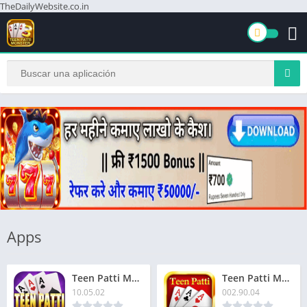
TheDailyWebsite.co.in
Apps
Teen Patti Master2023 App | तीन पत्ती मास्टर2023 ऐप | ₹200 बोनस | Install & Get Instant ₹200 Bonus
Teen Patti Master 2022 | तीन पत्ती मास्टर 2022 | ₹2888 बोनस
10.05.02
002.90.04