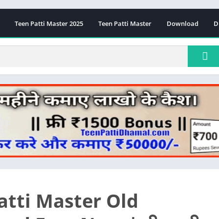
Teen Patti Master 2025
Teen Patti Master
Download
D
atti Master Old