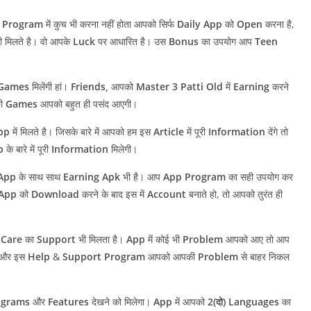
स
Program
में कुच भी करना नहीं होता आपको सिर्फ
Daily App
को
Open
करना है,
 मिलते है। वो आपके
Luck
पर आधारित है। उस
Bonus
का उपयोग आप
Teen
 Games
मिलेंगी हां।
Friends,
आपको
Master 3 Patti Old
में
Earning
करने
भी
Games
आपको बहुत ही पसंद आएगी।
pp
में मिलते है। जिसके बारे में आपको हम इस
Article
में पूरी
Information
देंगे तो
p
के बारे में पूरी
Information
मिलेगी।
App
के साथ साथ
Earning Apk
भी है। आप
App Program
का सही उपयोग कर
App
को
Download
करने के बाद इस में
Account
बनाते हो, तो आपको तुरंत ही
 Care
का
Support
भी मिलता है।
App
में कोई भी
Problem
आपको आए तो आप
। और इस
Help
&
Support Program
आपको आपकी
Problem
से बाहर निकल
ograms
और
Features
देखने को मिलेगा।
App
में आपको
2(दो) Languages
का