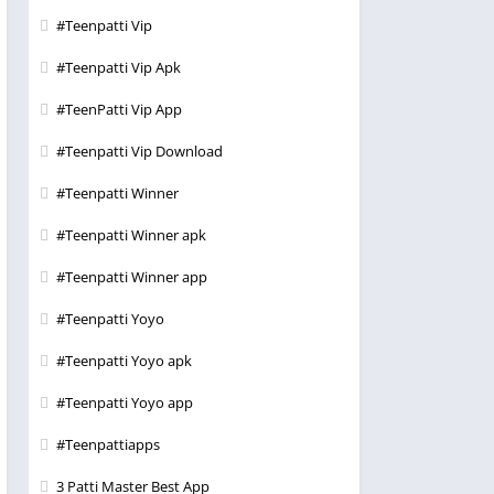
#Teenpatti Vip
#Teenpatti Vip Apk
#TeenPatti Vip App
#Teenpatti Vip Download
#Teenpatti Winner
#Teenpatti Winner apk
#Teenpatti Winner app
#Teenpatti Yoyo
#Teenpatti Yoyo apk
#Teenpatti Yoyo app
#Teenpattiapps
3 Patti Master Best App