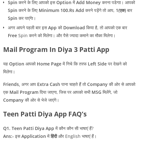
Spin
करने के लिए आपको इस
Option
में
Add Money
करना पडेगाा। आपको
Spin
करने के लिए
Minimum 100.Rs Add
करने पड़ेंगे तो आप,
1(एक)
बार
Spin
कर पाएंगेा।
अगर आपने पहली बार इस
App
को
Download
किया है, तो आपको एक बार
Free
Spin करने को मिलेगा। और पैसे ज्यादा कमाने का मौका मिलेगा।
Mail Program In Diya 3 Patti App
यह
Option
आपको
Home Page
में निचे कि तरफ
Left Side
पर देखने को
मिलेगा।
Friends,
अगर आप
Extra Cash
पाना चाहते हैं तो
Company
की ओर से आपको
एक
Mail Program
दिया जाएगा, जिस पर आपको सभी
MSG
मिलेंगे, जो
Company
की ओर से भेजे जाएंगे।
Teen Patti Diya App FAQ’s
Q1. Teen Patti Diya App
में कौन कौन सी भाषाएं हैं?
Ans:-
इस
Application
में
हिंदी
और English भाषाएं हैं।