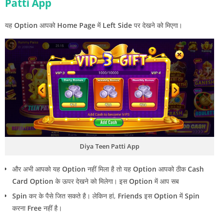
Patti App
यह
Option
आपको
Home Page
में
Left Side
पर देखने को मिएगा।
Diya Teen Patti App
और अभी आपको यह
Option
नहीं मिला है तो यह
Option
आपको ठीक
Cash
Card Option
के ऊपर देखने को मिलेगा। इस
Option
में आप सब
Spin
कर के पैसे जित सकते है। लेकिन हां,
Friends
इस
Option
में
Spin
करना
Free
नहीं है।