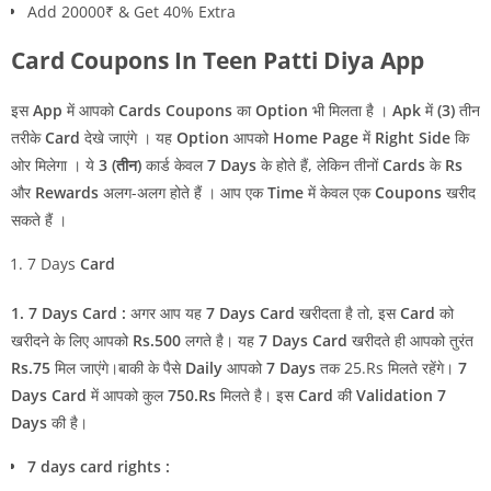
Add 20000₹ & Get 40% Extra
Card Coupons In Teen Patti Diya App
इस
App
में आपको
Cards Coupons
का
Option
भी मिलता है ।
Apk
में
(3)
तीन
तरीके
Card
देखे जाएंगे । यह
Option
आपको
Home Page
में
Right Side
कि
ओर मिलेगा । ये
3 (तीन)
कार्ड केवल
7 Days
के होते हैं, लेकिन तीनों
Cards
के
Rs
और
Rewards
अलग-अलग होते हैं । आप एक
Time
में केवल एक
Coupons
खरीद
सकते हैं ।
7 Days
Card
1. 7 Days Card :
अगर आप यह
7 Days Card
खरीदता है तो, इस
Card
को
खरीदने के लिए आपको
Rs.500
लगते है। यह
7 Days Card
खरीदते ही आपको तुरंत
Rs.75
मिल जाएंगे।बाकी के पैसे
Daily
आपको
7 Days
तक 25.Rs मिलते रहेंगे।
7
Days Card
में आपको कुल
750.Rs
मिलते है। इस
Card
की
Validation
7
Days
की है।
7 days card rights :