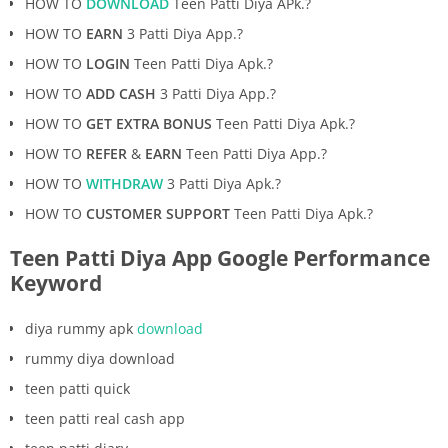
HOW TO
DOWNLOAD
Teen Patti Diya APk.?
HOW TO
EARN
3 Patti Diya App.?
HOW TO
LOGIN
Teen Patti Diya Apk.?
HOW TO
ADD CASH
3 Patti Diya App.?
HOW TO
GET EXTRA BONUS
Teen Patti Diya Apk.?
HOW TO
REFER
&
EARN
Teen Patti Diya App.?
HOW TO
WITHDRAW
3 Patti Diya Apk.?
HOW TO
CUSTOMER
SUPPORT
Teen Patti Diya Apk.?
Teen Patti Diya App Google Performance
Keyword
diya rummy apk
download
rummy diya download
teen patti quick
teen patti real cash app