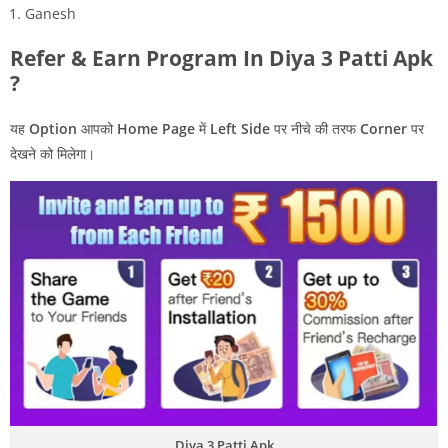
Ganesh
Refer & Earn Program In Diya 3 Patti Apk
?
यह
Option
आपको
Home Page
में
Left Side
पर नीचे की तरफ
Corner
पर
देखने को मिलेगा।
Diya 3 Patti Apk