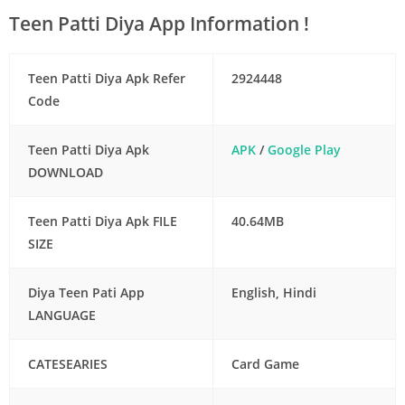
Teen Patti Diya App Information !
Teen Patti Diya Apk Refer
2924448
Code
Teen Patti
Diya Apk
APK
/
Google Play
DOWNLOAD
Teen Patti Diya Apk FILE
40.64MB
SIZE
Diya Teen Pati App
English, Hindi
LANGUAGE
CATESEARIES
Card Game