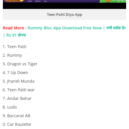
Teen Patti Diya App
Read More
:
Rummy Bloc App Download Free Now | रम्मी ब्लॉक ऐप
| Rs.91 बोनस
Teen Patti
Rummy
Dragon vs Tiger
7 Up Down
Jhandi Munda
Teen Patti war
Andar Bahar
Ludo
Baccarat AB
Car Roulette