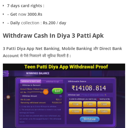
7 days card rights :
–
Get
now
3000.Rs
–
Daily
collection :
Rs.200
/
day
Withdraw Cash In Diya 3 Patti Apk
3 Patti Diya App Net Banking, Mobile Banking
और
Direct Bank
Account
से पैसे निकालने की सुविधा मिलती है।