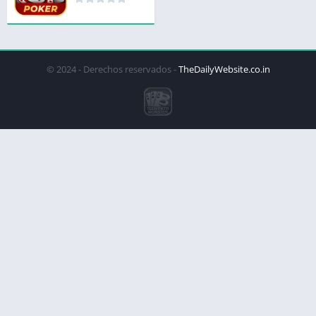
© 2024 - Derechos reservados -
TheDailyWebsite.co.in