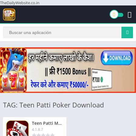
TheDailyWebsite.co.in
TAG: Teen Patti Poker Download
Teen Patti Master Poker | तीन पत्ती मास्टर पोकर | ₹150 बोनस
4.1.8.7