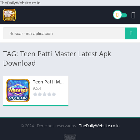
TheDailyWebsite.co.in
TAG: Teen Patti Master Latest Apk
Download
Teen Patti Master Latest App | तीन पत्ती मास्टर नवीनतम ऐप | ₹1600 बोनस
9.5.4
© 2024 - Derechos reservados -
TheDailyWebsite.co.in