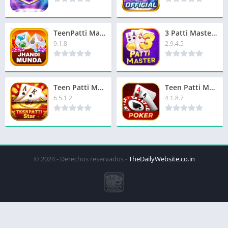
TeenPatti Master Jhandi Munda | तीनपत्ती मास्टर झंडी मुंडा | ₹201 बोनस
3 Patti Master Best App | 3 पत्ती मास्टर सर्वश्रेष्ठ ऐप | ₹3000 बोनस
9.1.8
2.9.4.5
Teen Patti Master Star | तीन पत्ती मास्टर स्टार | ₹280 बोनस
Teen Patti Master Poker | तीन पत्ती मास्टर पोकर | ₹150 बोनस
6.5.1.2
4.1.8.7
© 2024 - Derechos reservados -
TheDailyWebsite.co.in