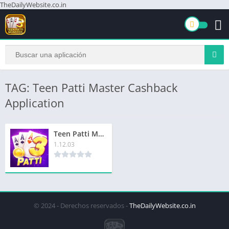
TheDailyWebsite.co.in
TAG: Teen Patti Master Cashback
Application
Teen Patti Master Cashback | तीन पत्ती मास्टर कैशबैक | ₹786 बोनस
1.12.03
© 2024 - Derechos reservados -
TheDailyWebsite.co.in