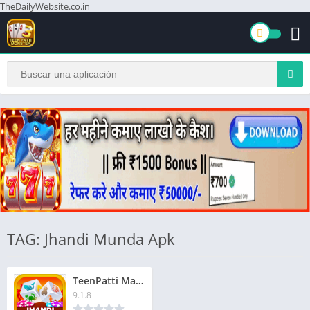
TheDailyWebsite.co.in
TAG: Jhandi Munda Apk
TeenPatti Master Jhandi Munda | तीनपत्ती मास्टर झंडी मुंडा | ₹201 बोनस
9.1.8