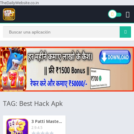
TheDailyWebsite.co.in
TAG: Best Hack Apk
3 Patti Master Best App | 3 पत्ती मास्टर सर्वश्रेष्ठ ऐप | ₹3000 बोनस
2.9.4.5