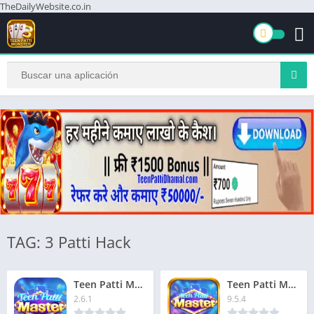
TheDailyWebsite.co.in
TAG: 3 Patti Hack
Teen Patti MasterCasino Download Now & Get Extra ₹8000
Teen Patti Master Latest App | तीन पत्ती मास्टर नवीनतम ऐप | ₹1600 बोनस
2.6.1
9.5.4