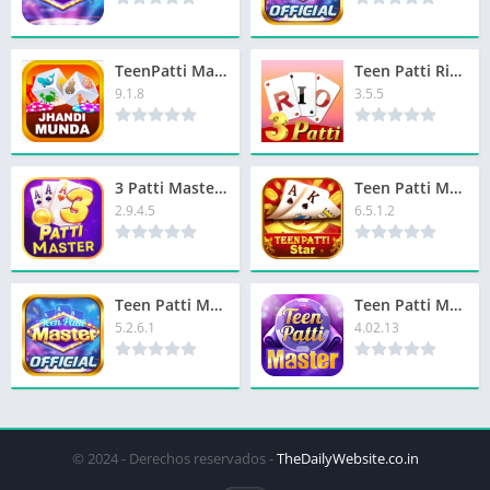
TeenPatti Master Jhandi Munda | तीनपत्ती मास्टर झंडी मुंडा | ₹201 बोनस
Teen Patti Rio Apk | तीन पत्ती रियो एपीके | ₹1500 बोनस | Signup & Get Instant Bonus ₹1500
9.1.8
3.5.5
3 Patti Master Best App | 3 पत्ती मास्टर सर्वश्रेष्ठ ऐप | ₹3000 बोनस
Teen Patti Master Star | तीन पत्ती मास्टर स्टार | ₹280 बोनस
2.9.4.5
6.5.1.2
Teen Patti Master Official App | तीन पत्ती मास्टर आधिकारिक ऐप | ₹800 बोनस
Teen Patti Master Hack App | तीन पत्ती मास्टर हैक ऐप | ₹500 बोनस
5.2.6.1
4.02.13
© 2024 - Derechos reservados -
TheDailyWebsite.co.in