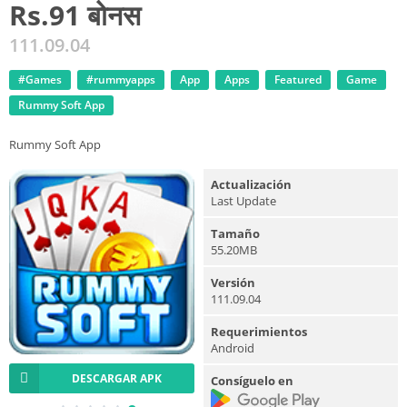
Rs.91 बोनस
111.09.04
#Games
#rummyapps
App
Apps
Featured
Game
Rummy Soft App
Rummy Soft App
Actualización
Last Update
Tamaño
55.20MB
Versión
111.09.04
Requerimientos
Android
DESCARGAR APK
Consíguelo en