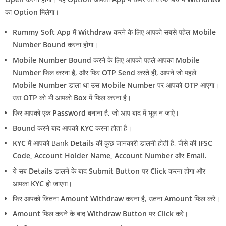
का
Option
मिलेगा।
Rummy Soft App
में
Withdraw
करने के लिए आपको सबसे पहेल
Mobile
Number Bound
करना होगा।
Mobile Number Bound
करने के लिए आपको पहले आपका
Mobile
Number
फिल करना है, और फिर
OTP Send
करते ही, आपने जो पहले
Mobile Number
डाला था उस
Mobile Number
पर आपको
OTP
आएगा।
उस
OTP
को भी आपको
Box
में फिल करना है।
फिर आपको एक
Password
बनाना है, जो आप बाद में भूल न जाऐ।
Bound
करने बाद आपको
KYC
करना होता है।
KYC
में आपको Bank
Details
की कुछ जानकारी डालनी होती है, जैसे की
IFSC
Code, Account Holder Name, Account Number
और
Email.
ये सब
Details
डालने के बाद
Submit Button
पर
Click
करना होगा और
आपका
KYC
हो जाएगा।
फिर आपको जितना
Amount Withdraw
करना है, उतना
Amount
फिल करे।
Amount
फिल करने के बाद
Withdraw Button
पर
Click
करे।