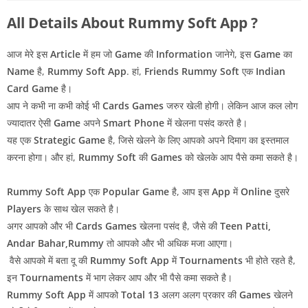
All Details About Rummy Soft App ?
आज मेरे इस
Article
में हम जो
Game
की
Information
जानेगे, इस
Game
का
Name
है,
Rummy Soft App
. हां,
Friends Rummy Soft
एक
Indian
Card Game
है।
आप ने कभी ना कभी कोई भी
Cards Games
जरुर खेली होगी। लेकिन आज कल लोग
ज्यादातर ऐसी
Game
अपने
Smart Phone
में खेलना पसंद करते है।
यह एक
Strategic Game
है, जिसे खेलने के लिए आपको अपने दिमाग का इस्तमाल
करना होगा। और हां,
Rummy Soft
की
Games
को खेलके आप पैसे कमा सकते है।
Rummy Soft App
एक
Popular Game
है, आप इस
App
में
Online
दुसरे
Players
के साथ खेल सकते है।
अगर आपको और भी
Cards Games
खेलना पसंद है, जैसे की
Teen Patti,
Andar Bahar,Rummy
तो आपको और भी अधिक मजा आएगा।
वैसे आपको में बता दू की
Rummy Soft App
में
Tournaments
भी होते रहते है,
इन
Tournaments
में भाग लेकर आप और भी पैसे कमा सकते है।
Rummy Soft App
में आपको
Total 13
अलग अलग प्रकार की
Games
खेलने