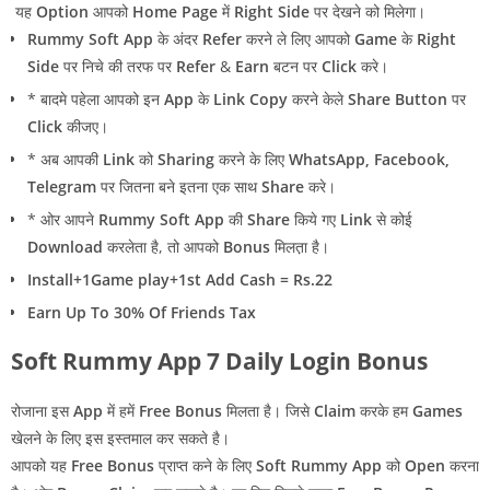
यह
Option
आपको
Home Page
में
Right Side
पर देखने को मिलेगा।
Rummy Soft App
के अंदर
Refer
करने ले लिए आपको
Game
के
Right
Side
पर निचे की तरफ पर
Refer
&
Earn
बटन पर
Click
करे।
* बादमे पहेला आपको इन
App
के
Link Copy
करने केले
Share Button
पर
Click
कीजए।
* अब आपकी
Link
को
Sharing
करने के लिए
WhatsApp, Facebook,
Telegram
पर जितना बने इतना एक साथ
Share
करे।
* ओर आपने
Rummy Soft App
की
Share
किये गए
Link
से कोई
Download
करलेता है, तो आपको
Bonus
मिलत़ा है।
Install+1Game play+1st Add Cash = Rs.22
Earn Up To 30% Of Friends Tax
Soft Rummy App 7 Daily Login Bonus
रोजाना इस
App
में हमें
Free Bonus
मिलता है। जिसे
Claim
करके हम
Games
खेलने के लिए इस इस्तमाल कर सकते है।
आपको यह
Free Bonus
प्राप्त कने के लिए
Soft Rummy
App
को
Open
करना