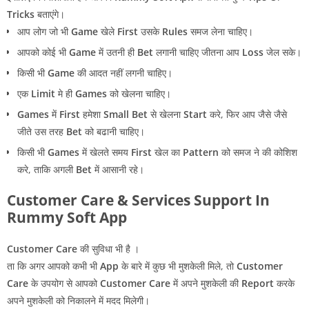
Tricks
बताएंगे।
आप लोग जो भी
Game
खेले
First
उसके
Rules
समज लेना चाहिए।
आपको कोई भी
Game
में उतनी ही
Bet
लगानी चाहिए जीतना आप
Loss
जेल सके।
किसी भी
Game
की आदत नहीं लगनी चाहिए।
एक
Limit
मे ही
Games
को खेलना चाहिए।
Games
में
First
हमेशा
Small Bet
से खेलना
Start
करे, फिर आप जैसे जैसे
जीते उस तरह
Bet
को बढानी चाहिए।
किसी भी
Games
में खेलते समय
First
खेल का
Pattern
को समज ने की कोशिश
करे, ताकि अगली
Bet
में आसानी रहे।
Customer Care & Services Support In
Rummy Soft App
Customer Care
की सुविधा भी है ।
ता कि अगर आपको कभी भी
App
के बारे में कुछ भी मुशकेली मिले, तो
Customer
Care
के उपयोग से आपको
Customer Care
में अपने मुशकेली की
Report
करके
अपने मुशकेली को निकालने में मदद मिलेगी।