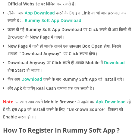
Official Website
पर विजित कर सकते है।
लेकिन आप
App Download
करने के लिए इस
Link
का भी आप इस्तमाल कर
सकते है
:–
Rummy Soft App
Download
ऊपर दी गई
Rummy Soft App Download
पर
Click
करते ही आप किसी भी
Browser के
New Page
में जाएगे।
New Page
में जाते ही आपके सामने एक डायलाग
Box Open
होगा, जिसमे
आपको
“Download Anyway”
पर
Click
करना होगा।
Download Anyway
पर
Click
करते ही आपके
Mobile
में
Download
होना
Start
हो जाएगा।
फिर आप
Download
करने के बाद
Rummy Soft App
को
Install
करे।
और
Apk
के जरिए Real
Cash
कमाना शरु कर सकते है।
Note
:
– अगर आप अपने
Mobile Browser
में पहली बार
Apk Download
रहे
है तो, इस
App
को
Install
करने के लिए
“Unknown Source”
विकल्प को
Enable
करना होगा।
How To Register In Rummy Soft App ?