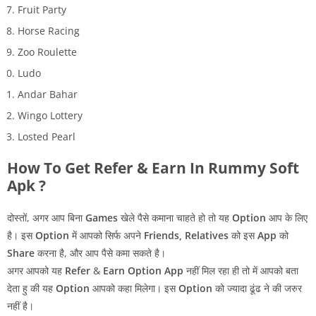
Fruit Party
Horse Racing
Zoo Roulette
Ludo
Andar Bahar
Wingo Lottery
Losted Pearl
How To Get Refer & Earn In Rummy Soft
Apk ?
दोस्तों, अगर आप बिना
Games
खेले पैसे कमाना चाहते हो तो यह
Option
आप के लिए
है। इस
Option
में आपको सिर्फ अपने
Friends, Relatives
को इस
App
को
Share
करना है, और आप पैसे कमा सकते है।
अगर आपको यह
Refer
&
Earn Option App
नहीं मिल रहा ही तो में आपको बता
देता हु की यह
Option
आपको कहा मिलेगा। इस
Option
को ज्यादा ढूंढ ने की जरुर
नहीं है।