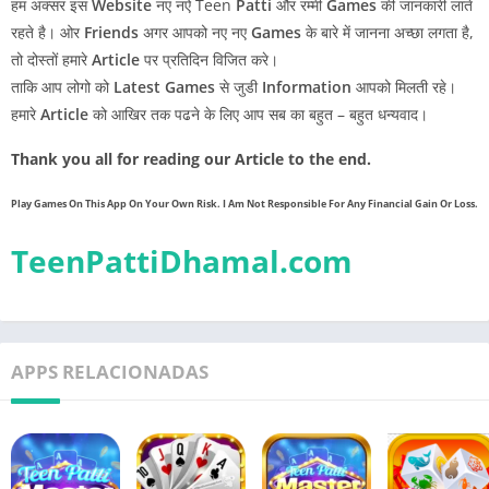
हम अक्सर इस
Website
नए नऐ Teen
Patti
और रम्मी
Games
की जानकारी लाते
रहते है। ओर
Friends
अगर आपको नए नए
Games
के बारे में जानना अच्छा लगता है,
तो दोस्तों हमारे
Article
पर प्रतिदिन विजित करे।
ताकि आप लोगो को
Latest Games
से जुडी
Information
आपको मिलती रहे।
हमारे
Article
को आखिर तक पढने के लिए आप सब का बहुत – बहुत धन्यवाद।
Thank you all for reading our Article to the end.
Play Games On This App On Your Own Risk. I Am Not Responsible For Any Financial Gain Or Loss.
TeenPattiDhamal.com
APPS RELACIONADAS