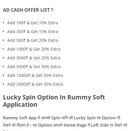
AD CASH OFFER LIST ?
Add 100₹ & Get 10% Extra
Add 300₹ & Get 15% Extra
Add 500₹ & Get 20% Extra
Add 1000₹ & Get 20% Extra
Add 3000₹ & Get 25% Extra
Add 5000₹ & Get 30% Extra
Add 10000₹ & Get 30% Extra
Add 20000₹ & Get 35% Extra
Lucky Spin Option In Rummy Soft
Application
Rummy Soft App
में आपको
Spin
यानि की
Lucky Spin
का
Option
भी
देखने को मिलता है। यह
Option
आपको
Home Page
में
Left Side
पर देखने को