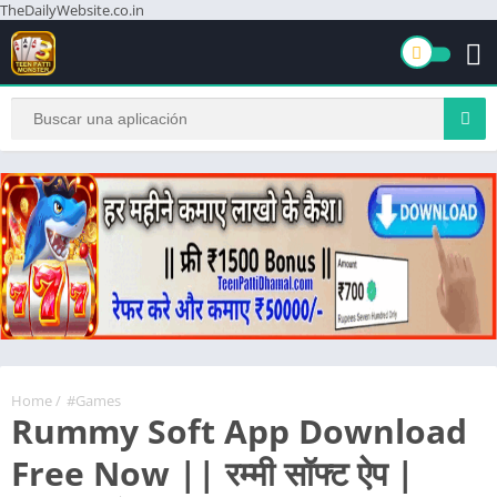
TheDailyWebsite.co.in
Home
/
#Games
Rummy Soft App Download
Free Now || रम्मी सॉफ्ट ऐप |